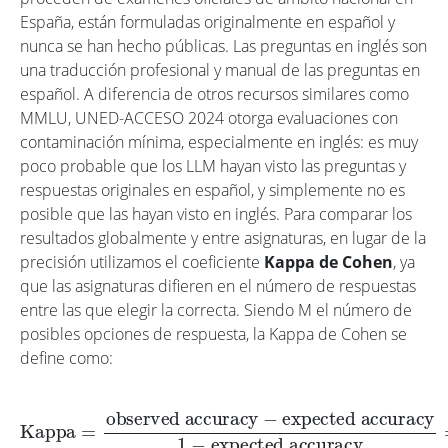
España, están formuladas originalmente en español y
nunca se han hecho públicas. Las preguntas en inglés son
una traducción profesional y manual de las preguntas en
español. A diferencia de otros recursos similares como
MMLU, UNED-ACCESO 2024 otorga evaluaciones con
contaminación mínima, especialmente en inglés: es muy
poco probable que los LLM hayan visto las preguntas y
respuestas originales en español, y simplemente no es
posible que las hayan visto en inglés. Para comparar los
resultados globalmente y entre asignaturas, en lugar de la
precisión utilizamos el coeficiente
Kappa de Cohen
, ya
que las asignaturas difieren en el número de respuestas
entre las que elegir la correcta. Siendo M el número de
posibles opciones de respuesta, la Kappa de Cohen se
define como:
expected accuracy
Kappa
1
−
=
expected accuracy
observed accuracy
=
−
C
N
−
1
M
1
−
1
M