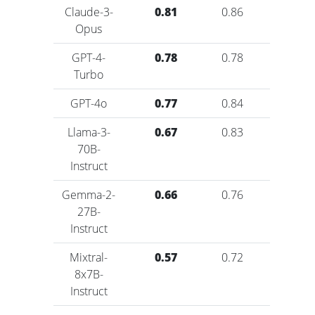
Claude-3-
0.81
0.86
0.96
Opus
GPT-4-
0.78
0.78
0.96
Turbo
GPT-4o
0.77
0.84
0.97
Llama-3-
0.67
0.83
0.89
70B-
Instruct
Gemma-2-
0.66
0.76
0.92
27B-
Instruct
Mixtral-
0.57
0.72
0.84
8x7B-
Instruct