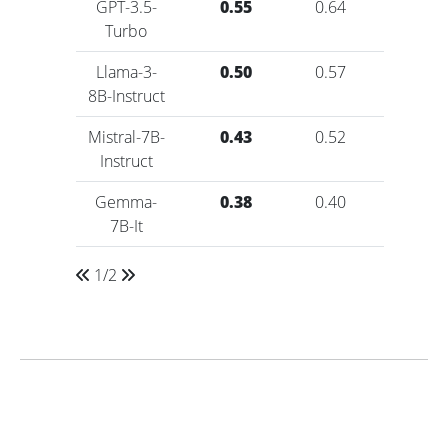
GPT-3.5-
0.55
0.64
0.80
Turbo
Llama-3-
0.50
0.57
0.71
8B-Instruct
Mistral-7B-
0.43
0.52
0.67
Instruct
Gemma-
0.38
0.40
0.63
7B-It
1/2