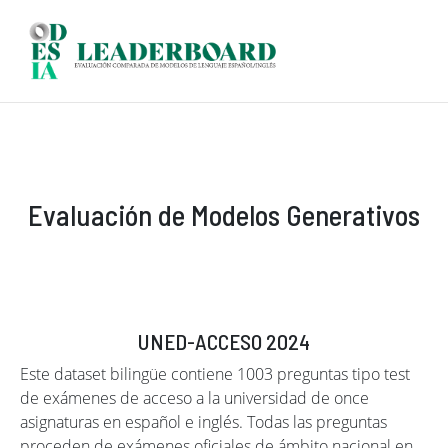
Pasar al contenido principal
Evaluación de Modelos Generativos
UNED-ACCESO 2024
Este dataset bilingüe contiene 1003 preguntas tipo test
de exámenes de acceso a la universidad de once
asignaturas en español e inglés. Todas las preguntas
proceden de exámenes oficiales de ámbito nacional en